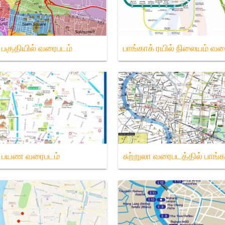
் பகுதியில் வரைபடம்
பாங்காக் ரயில் நிலையம் வர
க் பயண வரைபடம்