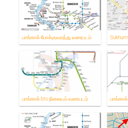
பாங்காக் போக்குவரத்து வரைபடம்
Sukhumv
பாங்காக் bts நிலையம் வரைபடம்