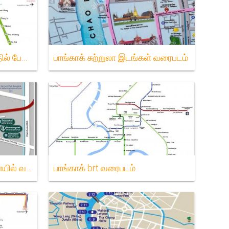
Bts பாதைக்கு வரைபடம் அதில் பேங்கோக்
பாங்காக் சுற்றுலா இடங்கள் வரைபடம்
Bumrungrad மருத்துவமனையில் வரைபடம்
பாங்காக் brt வரைபடம்