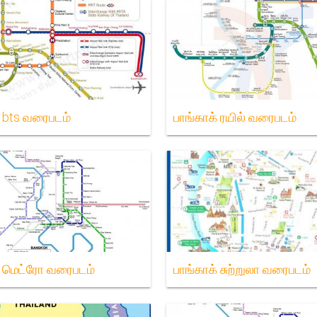
் bts வரைபடம்
பாங்காக் ரயில் வரைபடம்
் மெட்ரோ வரைபடம்
பாங்காக் சுற்றுலா வரைபடம்